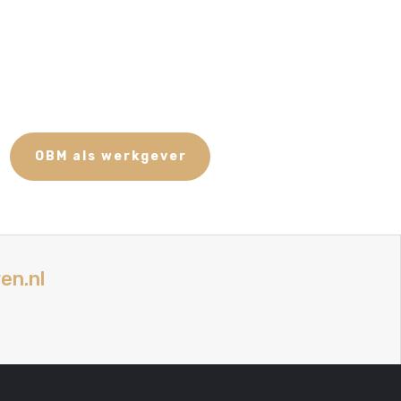
OBM als werkgever
en.nl