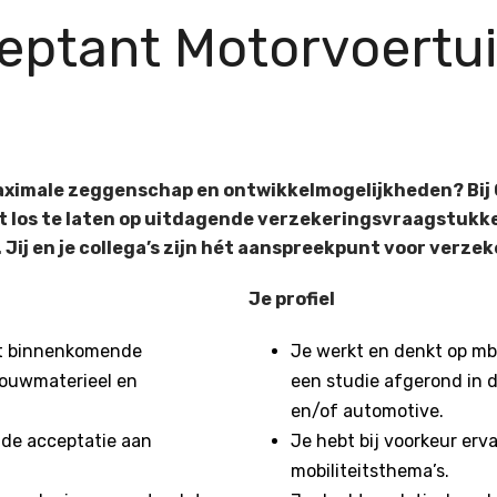
ceptant Motorvoertu
 maximale zeggenschap en ontwikkelmogelijkheden? Bi
rt
los te laten op uitdagende verzekeringsvraagstukk
ol. Jij en je collega’s zijn hét aanspreekpunt voor verz
Je profiel
lt binnenkomende
Je werkt en denkt op mb
bouwmaterieel en
een studie afgerond in 
en/of automotive.
 de acceptatie aan
Je hebt bij voorkeur erva
mobiliteitsthema’s.