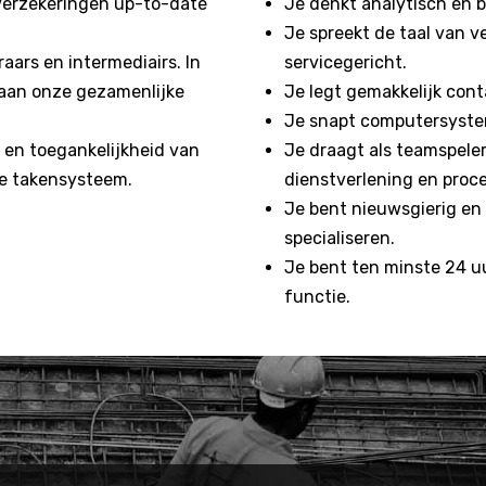
verzekeringen up-to-date
Je denkt analytisch en b
Je spreekt de taal van v
ars en intermediairs. In
servicegericht.
aan onze gezamenlijke
Je legt gemakkelijk con
Je snapt computersystem
t en toegankelijkheid van
Je draagt als teamspeler
de takensysteem.
dienstverlening en proc
Je bent nieuwsgierig en 
specialiseren.
Je bent ten minste 24 u
functie.